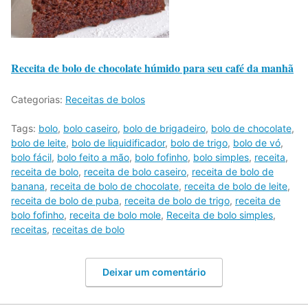
Receita de bolo de chocolate húmido para seu café da manhã
Categorias:
Receitas de bolos
Tags:
bolo
,
bolo caseiro
,
bolo de brigadeiro
,
bolo de chocolate
,
bolo de leite
,
bolo de liquidificador
,
bolo de trigo
,
bolo de vó
,
bolo fácil
,
bolo feito a mão
,
bolo fofinho
,
bolo simples
,
receita
,
receita de bolo
,
receita de bolo caseiro
,
receita de bolo de
banana
,
receita de bolo de chocolate
,
receita de bolo de leite
,
receita de bolo de puba
,
receita de bolo de trigo
,
receita de
bolo fofinho
,
receita de bolo mole
,
Receita de bolo simples
,
receitas
,
receitas de bolo
Deixar um comentário