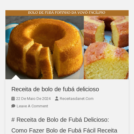
Receita de bolo de fubá delicioso
22 De Maio De 2024
Receitasdanet.com
On
Leave A Comment
Receita
# Receita de Bolo de Fubá Delicioso:
De
Bolo
Como Fazer Bolo de Fubá Fácil Receita
De