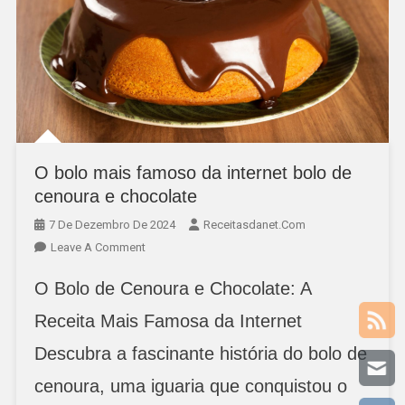
O bolo mais famoso da internet bolo de
cenoura e chocolate
7 De Dezembro De 2024
Receitasdanet.com
On
Leave A Comment
O
O Bolo de Cenoura e Chocolate: A
Bolo
Mais
Receita Mais Famosa da Internet
Famoso
Descubra a fascinante história do bolo de
Da
Internet
cenoura, uma iguaria que conquistou o
Bolo