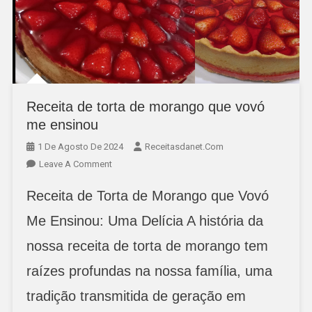
Receita de torta de morango que vovó
me ensinou
1 De Agosto De 2024
Receitasdanet.com
On
Leave A Comment
Receita
Receita de Torta de Morango que Vovó
De
Torta
Me Ensinou: Uma Delícia A história da
De
nossa receita de torta de morango tem
Morango
Que
raízes profundas na nossa família, uma
Vovó
Me
tradição transmitida de geração em
Ensinou