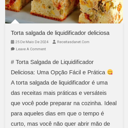
Torta salgada de liquidificador deliciosa
25 De Maio De 2024
Receitasdanet.com
On
Leave A Comment
Torta
# Torta Salgada de Liquidificador
Salgada
De
Deliciosa: Uma Opção Fácil e Prática
Liquidificador
A torta salgada de liquidificador é uma
Deliciosa
das receitas mais práticas e versáteis
que você pode preparar na cozinha. Ideal
para aqueles dias em que o tempo é
curto, mas você não quer abrir mão de