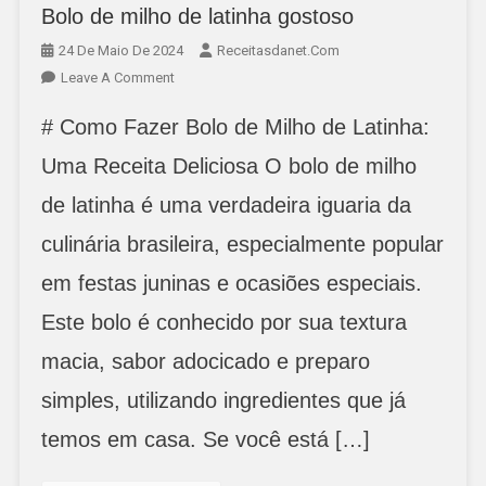
Bolo de milho de latinha gostoso
24 De Maio De 2024
Receitasdanet.com
On
Leave A Comment
Bolo
# Como Fazer Bolo de Milho de Latinha:
De
Milho
Uma Receita Deliciosa O bolo de milho
De
de latinha é uma verdadeira iguaria da
Latinha
Gostoso
culinária brasileira, especialmente popular
em festas juninas e ocasiões especiais.
Este bolo é conhecido por sua textura
macia, sabor adocicado e preparo
simples, utilizando ingredientes que já
temos em casa. Se você está […]