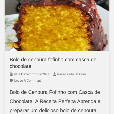
Bolo de cenoura fofinho com casca de
chocolate
9 De Dezembro De 2024
Receitasdanet.com
On
Leave A Comment
Bolo
Bolo de Cenoura Fofinho com Casca de
De
Cenoura
Chocolate: A Receita Perfeita Aprenda a
Fofinho
preparar um delicioso bolo de cenoura
Com