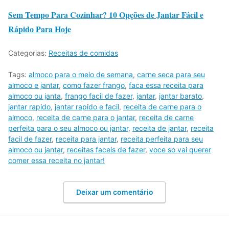
Sem Tempo Para Cozinhar? 10 Opções de Jantar Fácil e
Rápido Para Hoje
Categorias:
Receitas de comidas
Tags:
almoco para o meio de semana
,
carne seca para seu
almoco e jantar
,
como fazer frango
,
faca essa receita para
almoco ou janta
,
frango facil de fazer
,
jantar
,
jantar barato
,
jantar rapido
,
jantar rapido e facil
,
receita de carne para o
almoco
,
receita de carne para o jantar
,
receita de carne
perfeita para o seu almoco ou jantar
,
receita de jantar
,
receita
facil de fazer
,
receita para jantar
,
receita perfeita para seu
almoco ou jantar
,
receitas faceis de fazer
,
voce so vai querer
comer essa receita no jantar!
Deixar um comentário