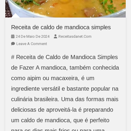
Receita de caldo de mandioca simples
24 De Maio De 2024
Receitasdanet.com
On
Leave A Comment
Receita
# Receita de Caldo de Mandioca Simples
De
Caldo
de Fazer A mandioca, também conhecida
De
como aipim ou macaxeira, é um
Mandioca
Simples
ingrediente versátil e bastante popular na
culinária brasileira. Uma das formas mais
deliciosas de aproveitá-la é preparando
um caldo de mandioca, que é perfeito
para os dias mais frios ou para uma