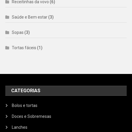
Receitinhas da vovo
(6)
Saúde e Bem estar
(3)
Sopas
(3)
Tortas fáceis
(1)
CATEGORIAS
Bolos e tortas
Doces e Sobremesas
Lanches