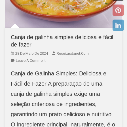
Canja de galinha simples deliciosa e fácil
de fazer
28 De Maio De 2024
Receitasdanet.com
On
Leave A Comment
Canja
Canja de Galinha Simples: Deliciosa e
De
Galinha
Fácil de Fazer A preparação de uma
Simples
canja de galinha simples exige uma
Deliciosa
E
seleção criteriosa de ingredientes,
Fácil
De
garantindo um prato delicioso e nutritivo.
Fazer
O ingrediente principal, naturalmente, é o