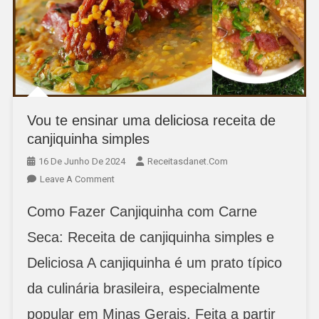
Vou te ensinar uma deliciosa receita de
canjiquinha simples
16 De Junho De 2024
Receitasdanet.com
On
Leave A Comment
Vou
Como Fazer Canjiquinha com Carne
Te
Ensinar
Seca: Receita de canjiquinha simples e
Uma
Deliciosa A canjiquinha é um prato típico
Deliciosa
Receita
da culinária brasileira, especialmente
De
Canjiquinha
popular em Minas Gerais. Feita a partir