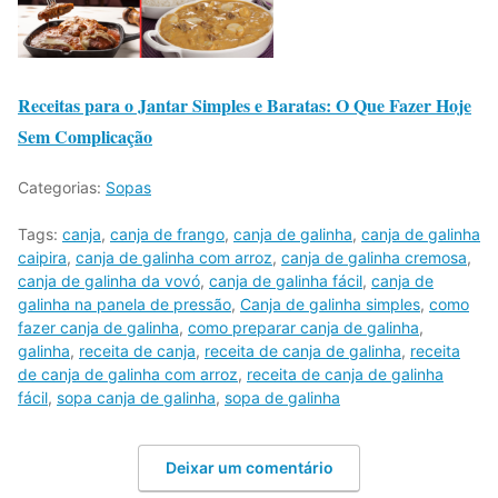
Receitas para o Jantar Simples e Baratas: O Que Fazer Hoje
Sem Complicação
Categorias:
Sopas
Tags:
canja
,
canja de frango
,
canja de galinha
,
canja de galinha
caipira
,
canja de galinha com arroz
,
canja de galinha cremosa
,
canja de galinha da vovó
,
canja de galinha fácil
,
canja de
galinha na panela de pressão
,
Canja de galinha simples
,
como
fazer canja de galinha
,
como preparar canja de galinha
,
galinha
,
receita de canja
,
receita de canja de galinha
,
receita
de canja de galinha com arroz
,
receita de canja de galinha
fácil
,
sopa canja de galinha
,
sopa de galinha
Deixar um comentário