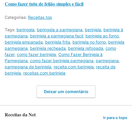
Como fazer tutu de feijão simples e fácil
Categorias:
Receitas top
Tags:
beringela
,
beringela a parmegiana
,
berinjela
,
berinjela à
parmegiana
,
berinjela a parmegiana facil
,
berinjela ao forno
,
berinjela empanada
,
berinjela frita
,
berinjela no forno
,
berinjela
parmegiana
,
berinjela recheada
,
berinjela refogada
,
como
fazer
,
como fazer berinjela
,
Como Fazer Berinjela à
Parmegiana
,
como fazer berinjela parmegiana
,
parmegiana
,
parmegiana de berinjela
,
receita com berinjela
,
receita de
berinjela
,
receitas com berinjela
Deixar um comentário
Receitas da Net
Ir para o topo