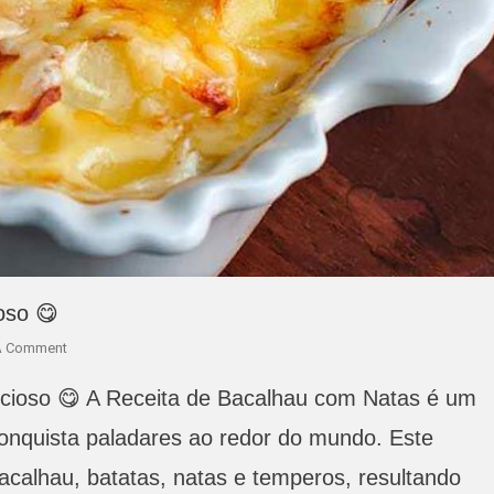
oso 😋
On
A Comment
Receita
icioso 😋 A Receita de Bacalhau com Natas é um
De
Bacalhau
conquista paladares ao redor do mundo. Este
Com
acalhau, batatas, natas e temperos, resultando
Natas