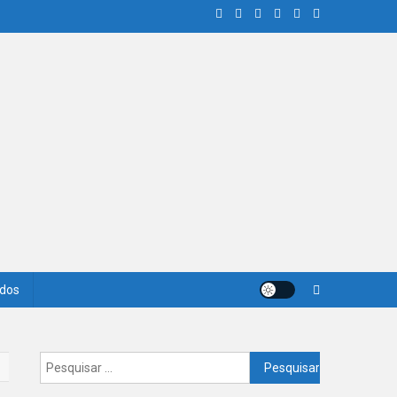
ados
Pesquisar
por: