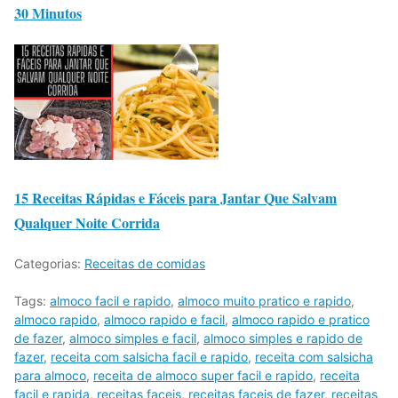
30 Minutos
15 Receitas Rápidas e Fáceis para Jantar Que Salvam
Qualquer Noite Corrida
Categorias:
Receitas de comidas
Tags:
almoco facil e rapido
,
almoco muito pratico e rapido
,
almoco rapido
,
almoco rapido e facil
,
almoco rapido e pratico
de fazer
,
almoco simples e facil
,
almoco simples e rapido de
fazer
,
receita com salsicha facil e rapido
,
receita com salsicha
para almoco
,
receita de almoco super facil e rapido
,
receita
facil e rapida
,
receitas faceis
,
receitas faceis de fazer
,
receitas