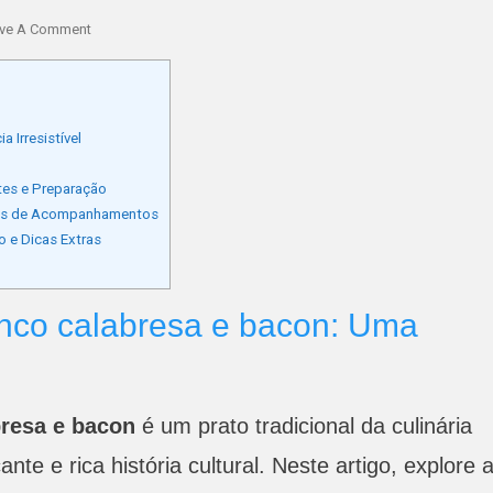
On
ve A Comment
Dobradinha
Com
Feijão
Branco
 Irresistível
Calabresa
E
tes e Preparação
Bacon
tões de Acompanhamentos
Uma
 e Dicas Extras
Delícia
anco calabresa e bacon: Uma
bresa e bacon
é um prato tradicional da culinária
nte e rica história cultural. Neste artigo, explore 