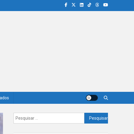
iados
Pesquisar
por: