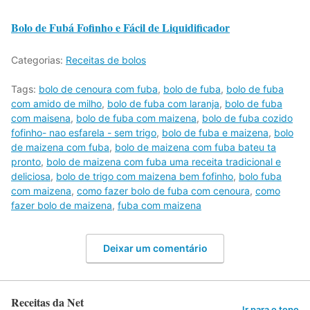
Bolo de Fubá Fofinho e Fácil de Liquidificador
Categorias:
Receitas de bolos
Tags:
bolo de cenoura com fuba
,
bolo de fuba
,
bolo de fuba
com amido de milho
,
bolo de fuba com laranja
,
bolo de fuba
com maisena
,
bolo de fuba com maizena
,
bolo de fuba cozido
fofinho- nao esfarela - sem trigo
,
bolo de fuba e maizena
,
bolo
de maizena com fuba
,
bolo de maizena com fuba bateu ta
pronto
,
bolo de maizena com fuba uma receita tradicional e
deliciosa
,
bolo de trigo com maizena bem fofinho
,
bolo fuba
com maizena
,
como fazer bolo de fuba com cenoura
,
como
fazer bolo de maizena
,
fuba com maizena
Deixar um comentário
Receitas da Net
Ir para o topo