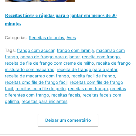
Receitas fáceis e rápidas para o jantar em menos de 30
minutos
Categorias:
Receitas de bolos
,
Aves
Tags:
frango com acucar
,
frango com laranja
,
macarrao com
frango
,
opcao de frango para o jantar
,
receita com frango
,
receita de file de frango com creme de milho
,
receita de frango
misturado com macarrao
,
receita de frango para o jantar
,
receita de macarrao com frango
,
receita facil de frango
,
receitas cmo file de frango facil
,
receitas com file de frango
facil
,
receitas com file de peito
,
receitas com frango
,
receitas
diferentes com frango
,
receitas faceis
,
receitas faceis com
galinha
,
receitas para iniciantes
Deixar um comentário