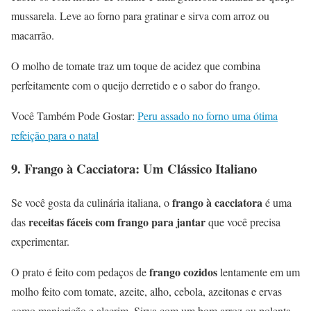
mussarela. Leve ao forno para gratinar e sirva com arroz ou
macarrão.
O molho de tomate traz um toque de acidez que combina
perfeitamente com o queijo derretido e o sabor do frango.
Você Também Pode Gostar:
Peru assado no forno uma ótima
refeição para o natal
9.
Frango à Cacciatora: Um Clássico Italiano
frango à cacciatora
Se você gosta da culinária italiana, o
é uma
receitas fáceis com frango para jantar
das
que você precisa
experimentar.
frango cozidos
O prato é feito com pedaços de
lentamente em um
molho feito com tomate, azeite, alho, cebola, azeitonas e ervas
como manjericão e alecrim. Sirva com um bom arroz ou polenta