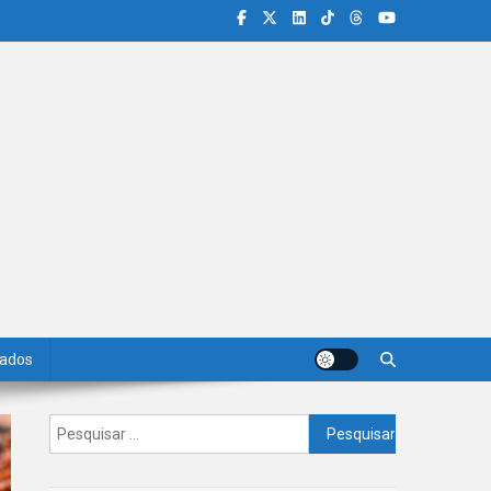
iados
Pesquisar
por: