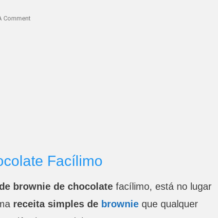
On
A Comment
Receita
De
Brownie
De
Chocolate
Facílimo
colate Facílimo
 de brownie de chocolate
facílimo, está no lugar
uma
receita simples de
brownie
que qualquer