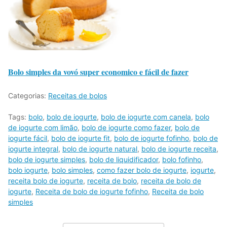
Bolo simples da vovó super economico e fácil de fazer
Categorias:
Receitas de bolos
Tags:
bolo
,
bolo de iogurte
,
bolo de iogurte com canela
,
bolo
de iogurte com limão
,
bolo de iogurte como fazer
,
bolo de
iogurte fácil
,
bolo de iogurte fit
,
bolo de iogurte fofinho
,
bolo de
iogurte integral
,
bolo de iogurte natural
,
bolo de iogurte receita
,
bolo de iogurte simples
,
bolo de liquidificador
,
bolo fofinho
,
bolo iogurte
,
bolo simples
,
como fazer bolo de iogurte
,
iogurte
,
receita bolo de iogurte
,
receita de bolo
,
receita de bolo de
iogurte
,
Receita de bolo de iogurte fofinho
,
Receita de bolo
simples