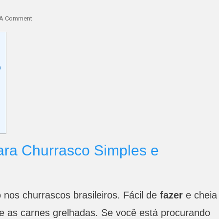
On
 A Comment
Farofa
Para
Churrasco
Simples
a
E
Saborosa
ra Churrasco Simples e
nos churrascos brasileiros. Fácil de
fazer
e cheia
e as carnes grelhadas. Se você está procurando