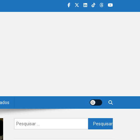
iados
Pesquisar
por: