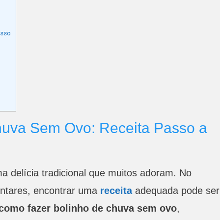
Fazer
Bolinho
De
asso
Chuva
Sem
Ovo
Passo
A
Passo
huva Sem Ovo: Receita Passo a
 delícia tradicional que muitos adoram. No
entares, encontrar uma
receita
adequada pode ser
como fazer bolinho de chuva sem ovo
,